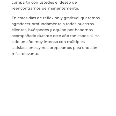
compartir con ustedes el deseo de
reencontrarnos permanentemente.
En estos días de reflexión y gratitud, queremos
agradecer profundamente a todos nuestros
clientes, huéspedes y equipo por habernos
acompañado durante este año tan especial. Ha
sido un año muy intenso con múltiples
satisfacciones y nos preparamos para uno aún
más relevante.
Nuestro Hotel permite un contacto estrecho con
la biodiversidad y en él reafirmamos nuestro
total compromiso por el valor absoluto y el
respeto a la Naturaleza en toda su expresión y
brindamos nuestra gratitud hacia quienes nos
acompañan en este recorrido.
Gracias por elegirnos como su destino de
descanso, aventura y conexión con la naturaleza,