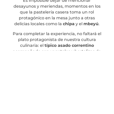
Es imposible dejar de mencionar
desayunos y meriendas, momentos en los
que la pastelería casera toma un rol
protagónico en la mesa junto a otras
delicias locales como la
chipa
y el
mbeyú
.
Para completar la experiencia, no faltará el
plato protagonista de nuestra cultura
culinaria: el
típico asado correntino
acompañado con vegetales y hortalizas de
la huerta orgánica servido en nuestro
acogedor quincho.