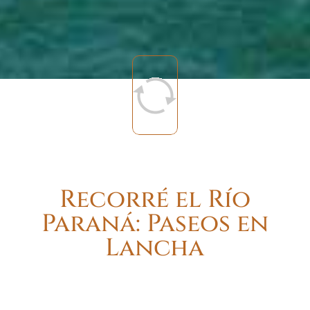
Recorré el Río
Paraná: Paseos en
Lancha