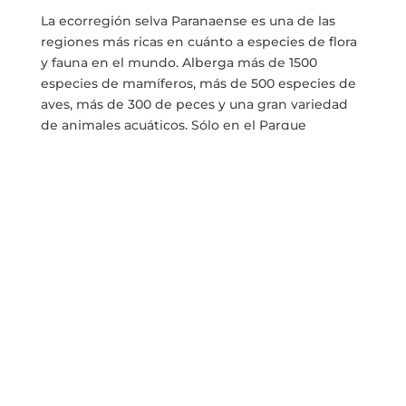
La ecorregión selva Paranaense
es una de las
regiones más ricas en cuánto a especies de flora
y fauna en el mundo.
Alberga más de 1500
especies de mamíferos, más de 500 especies de
aves, más de 300 de peces y una gran variedad
de animales acuáticos.
Sólo en el Parque
Nacional Iguazú se registran aproximadamente
250 especies de árboles y 85 variedades de
fascinantes orquídeas.
Animales del Río Paraná
Al navegar el recorrido del Río Paraná, entre las
aves que podemos llegar a ver podemos
encontrar:
Pájaro campana
Águila harpía
Lloro vináceo
Papagayos