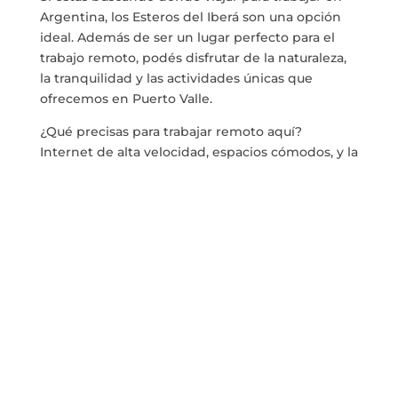
Argentina, los Esteros del Iberá son una opción
ideal. Además de ser un lugar perfecto para el
trabajo remoto, podés disfrutar de la naturaleza,
la tranquilidad y las actividades únicas que
ofrecemos en Puerto Valle.
¿Qué precisas para trabajar remoto aquí?
Internet de alta velocidad, espacios cómodos, y la
mejor atención. Acá te contamos cómo podés
experimentar el balance perfecto entre tus
actividades laborales y el descanso que buscás.
Tips Para Nomadas
Digitales en Argentina
Tener Internet de Alta
Velocidad
La conexión a internet de alta velocidad es
infaltable:
fibra óptica y Wi-Fi gratis
. Ideal, una
velocidad de descarga de al menos 3 Mbps y una